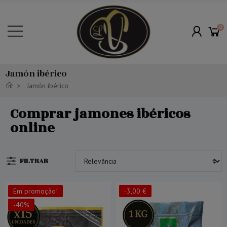
0
Jamón ibérico
Jamón ibérico
Comprar jamones ibéricos
online
FILTRAR
Em promoção!
-3,00 €
-40%