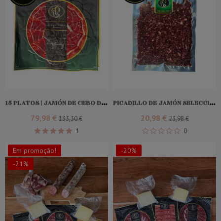
Add To Cart
15 PLATOS | JAMÓN DE CEBO DE CAMPO IBÉRICO 50% RAZA IBÉRICO
PICADILLO DE JAMÓN SELECCIÓN ORO
79,98 €
20,98 €
133,30 €
23,98 €
1
0
Em promoção!
-20%
-21%