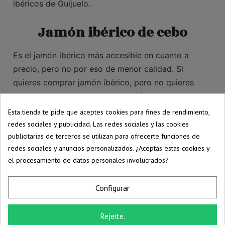
ibéricos de Guijuelo.
Jamón ibérico de cebo
Es el jamón ibérico más accesible en cuanto a
precio, pero no por eso de menor calidad. Si
quieres comprar jamón ibérico, pero no quieres
gastarte mucho, es la mejor opción, ya que el
jamón de precinto blanco nos aporta la calidad de
Esta tienda te pide que aceptes cookies para fines de rendimiento,
un jamón ibérico suave y equilibrado. Nosotros lo
redes sociales y publicidad. Las redes sociales y las cookies
publicitarias de terceros se utilizan para ofrecerte funciones de
recomendamos para el consumo diario, ya que
redes sociales y anuncios personalizados. ¿Aceptas estas cookies y
tiene una de las mejores relaciones calidad-precio
el procesamiento de datos personales involucrados?
del mercado. La diferencia con el jamón ibérico de
cebo de campo es que está criado en granja.
Configurar
Jamón ibérico de cebo de
Rejeite.