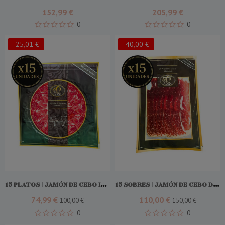
152,99 €
205,99 €
0
0
-25,01 €
-40,00 €
Add To Cart
Add To Cart
15 PLATOS | JAMÓN DE CEBO IBÉRICO SELECCIÓN
15 SOBRES | JAMÓN DE CEBO DE CAMPO IBÉRICO 50% RAZA IBÉRICO
74,99 €
110,00 €
100,00 €
150,00 €
0
0