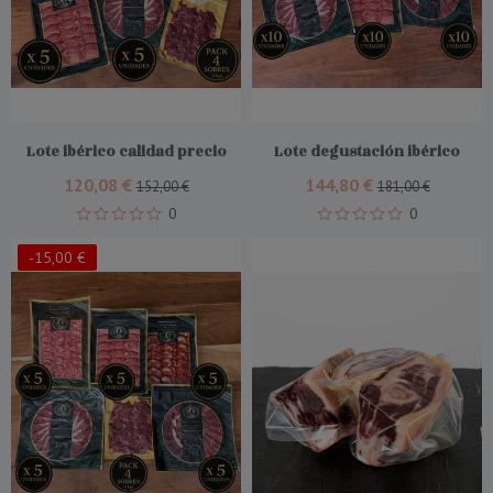
Add To Cart
Add To Cart
Lote ibérico calidad precio
Lote degustación ibérico
120,08 €
144,80 €
152,00 €
181,00 €
0
0
-15,00 €