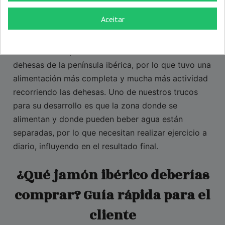
campo
Aceitar
El jamón ibérico de cebo de campo, o jamón de
precinto verde, es la opción superior en cuanto a
calidad. Este tipo de cerdo ibérico fue criado en las
dehesas de la península ibérica, por lo que tuvo una
alimentación más completa y mucha más actividad
recorriendo las dehesas. Uno de nuestros trucos
para su desarrollo es que la zona donde se
alimentan y donde pueden beber agua están
separadas, por lo que necesitan realizar ejercicio a
diario, influyendo en el resultado final.
¿Qué jamón ibérico deberías
comprar? Guía rápida para el
cliente