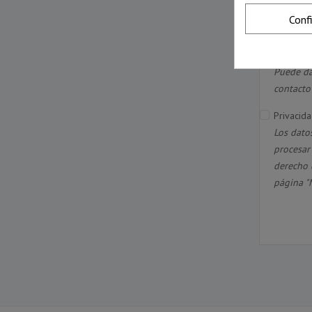
(Ejemplo:
Conf
Acepto la
Suscribir
Puede da
contacto 
Privacida
Los dato
procesar 
derecho 
página "