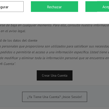
 31/05/1970)
igurar
Rechazar
Ace
s condiciones generales y la política de confidencialidad
se a nuestro boletín de noticias
rse de baja en cualquier momento. Para ello, consulte nuestra informaci
en el aviso legal.
d de los datos del cliente
s personales que proporciona son utilizados para satisfacer sus necesidad
pedidos o permitirle el acceso a una información específica. Usted tiene e
de modificar y eliminar toda la información personal que se encuentra en
Mi Cuenta".
Crear Una Cuenta
¿Ya Tiene Una Cuenta? ¡Inicie Sesión!