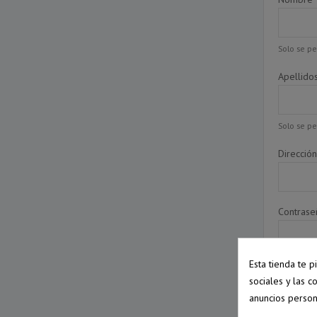
Solo se pe
Apellido
Solo se pe
Direcció
Contrase
Esta tienda te 
Fecha de
sociales y las c
anuncios person