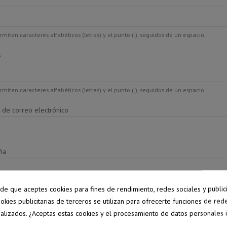
rmiten caracteres alfabéticos (letras) y el punto (.), seguidos de un espacio.
s
rmiten caracteres alfabéticos (letras) y el punto (.), seguidos de un espacio.
n de correo electrónico
ña
pide que aceptes cookies para fines de rendimiento, redes sociales y public
 nacimiento
(Opcional)
ookies publicitarias de terceros se utilizan para ofrecerte funciones de red
alizados. ¿Aceptas estas cookies y el procesamiento de datos personales 