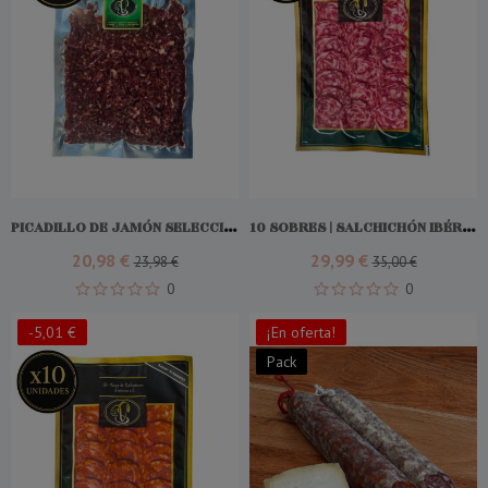
Comprar
PICADILLO DE JAMÓN SELECCIÓN ORO
10 SOBRES | SALCHICHÓN IBÉRICO LONCHEADO
20,98 €
29,99 €
23,98 €
35,00 €
0
0
-5,01 €
¡En oferta!
Pack