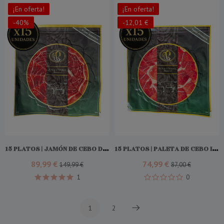
¡En oferta!
¡En oferta!
-40%
-12,01 €
Comprar
Comprar
15 PLATOS | JAMÓN DE CEBO DE CAMPO IBÉRICO 50% RAZA IBÉRICO
15 PLATOS | PALETA DE CEBO IBÉRICA 50% RAZA IBÉRICA
89,99 €
74,99 €
149,99 €
87,00 €
1
0
1
2
Siguiente