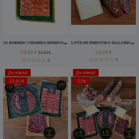
Comprar
Comprar
10 SOBRES | CHORIZO IBERICO LONCHEADO
LOTE DE EMBUTIDO (SALCHICHÓN Y CHORIZO IBÉRICO) + QUESO DE OVEJA MADURADO
29,99 €
34,99 €
35,00 €
0
0
¡En oferta!
¡En oferta!
-13,01 €
-21%