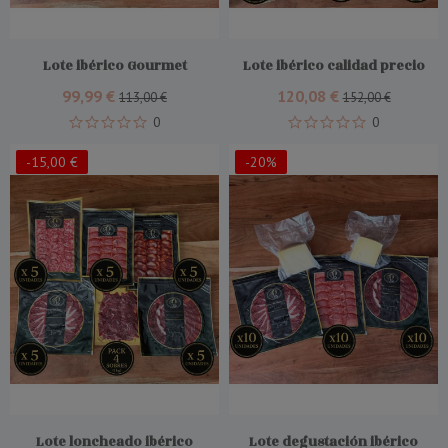
Comprar
Comprar
Lote ibérico Gourmet
Lote ibérico calidad precio
99,99 €
120,08 €
113,00 €
152,00 €
0
0
-15,00 €
-20%
Comprar
Comprar
Lote loncheado ibérico
Lote degustación ibérico