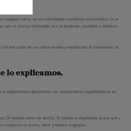
xquisito sabor, aporta importantes beneficios nutricionales. Es el
zan que el chorizo loncheado sea un producto saludable y delicioso.
ormar parte de una dieta variada y equilibrada. A continuación, te
e lo explicamos.
 la experiencia y aprovechar sus características organolépticas en
nos 20 minutos antes de abrirlo. Te estarás preguntando el por qué y
o recuperen su aroma, sabor y textura originales.