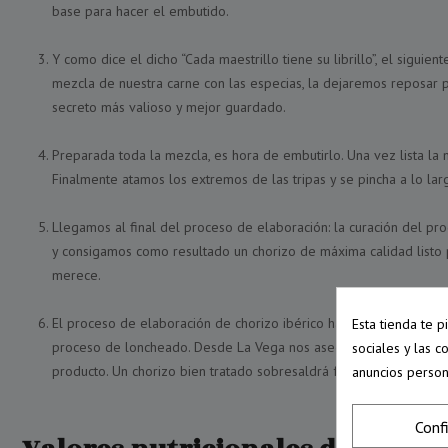
base para hacer el embutido.
Y como dice el dicho “Cada maestrillo tiene su librillo”, el sigui
mezcla de nuestra carne con las especias, la dejaremos reposar 
secreto más valioso y mejor guardado.
Preparada toda la mezcla, es hora de embutirlo. Una vez lista la 
Finalmente atamos los extremos de las tripas y se pincha a lo lar
Llegamos al final del proceso de elaboración: la curación del p
y consigamos como resultado un chorizo de máxima calidad listo 
merece.
Esta tienda te 
El proceso de elaboración de chorizo ibérico habría acabado aqu
sociales y las c
proceso de loncheado. Desde La Vega nos aseguramos de ofrecerte
anuncios person
producto. Un chorizo bien tratado sobresaldrá frente a un produc
Conf