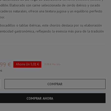
ndible. Elaborado con carne seleccionada de cerdo ibérico y curado
aderos naturales, ofrece una textura jugosa y un equilibrio perfecto
bor.
 bocadillos o tablas ibéricas, este chorizo destaca por su elaboración
tenticidad gastronómica, reflejando la esencia más pura de la tradición
99 €
Ahorre Un 5,01 €
29,99 € Por kilo
os
COMPRAR
COMPRAR AHORA