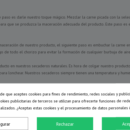
ente paso es darle nuestro toque mágico. Mezclar la carne picada con la sele
para que se produzca la maceración adecuada del producto. Este paso es e
maceración de nuestro producto, el siguiente paso es embuchar la carne en 
go de todo el chorizo para evitar la formación de cualquier burbuja de air
roducto en nuestros secaderos naturales. Es hora de colgar nuestro produ
para lonchear. Nuestros secaderos siempre tienen una temperatura y hume
pide que aceptes cookies para fines de rendimiento, redes sociales y public
í, pero, de ser así, no estaríamos hablando de chorizo loncheado. Igual d
ookies publicitarias de terceros se utilizan para ofrecerte funciones de red
 el chorizo cortado en unas lonchas de un grosor ideal para disfrutar al
alizados. ¿Aceptas estas cookies y el procesamiento de datos personales 
to tratado de manera incorrecta. ¡El tamaño de las rodajas también importa
igurar
Rechazar
Ace