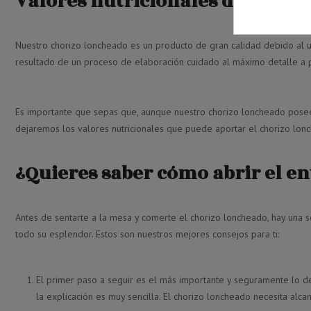
Valores nutricionales del chor
Nuestro chorizo loncheado es un producto de gran calidad debido al us
resultado de un proceso de elaboración cuidado al máximo detalle a pa
Es importante que sepas que, aunque nuestro chorizo loncheado posee 
dejaremos los valores nutricionales que puede aportar el chorizo lonc
¿Quieres saber cómo abrir el en
Antes de sentarte a la mesa y comerte el chorizo loncheado, hay una se
todo su esplendor. Estos son nuestros mejores consejos para ti:
El primer paso a seguir es el más importante y seguramente lo de
la explicación es muy sencilla. El chorizo loncheado necesita alc