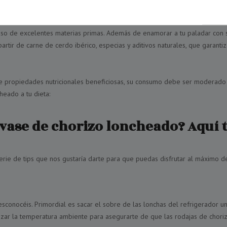
izo loncheado
o de excelentes materias primas. Además de enamorar a tu paladar con su e
rtir de carne de cerdo ibérico, especias y aditivos naturales, que garanti
propiedades nutricionales beneficiosas, su consumo debe ser moderado y f
heado a tu dieta:
vase de chorizo loncheado? Aquí t
rie de tips que nos gustaría darte para que puedas disfrutar al máximo de
sconocéis. Primordial es sacar el sobre de las lonchas del refrigerador u
anzar la temperatura ambiente para asegurarte de que las rodajas de choriz