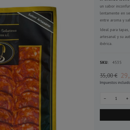
un sabor inconfu
lentamente en sec
entre aroma y sa
Ideal para tapas,
artesanal y su au
ibérica.
SKU:
4535
29,
35,00 €
Impuestos incluid
−
+