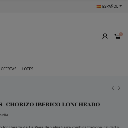
ESPAÑOL
0
OFERTAS
LOTES
S | CHORIZO IBERICO LONCHEADO
eseña
co loncheado de La Vega de Salvatierra
combina tradición, calidad y