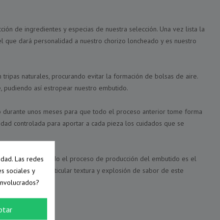
cción de ingredientes y especias de nuestra selección. Una vez lista la
l que dará personalidad a nuestro chorizo loncheado y es nuestro
tripas naturales, procurando evitar la formación de bolsas de aire.
e, pudiendo así estropear nuestro embutido.
cto durante unos meses para que todo el proceso anterior tome forma
dad controlada para aportar a cada pieza los cuidados que se
idad. Las redes
e importante que todo el proceso de producción del embutido es el
es sociales y
 máximo de la particular textura y explosión de sabor de este
involucrados?
!
ptar