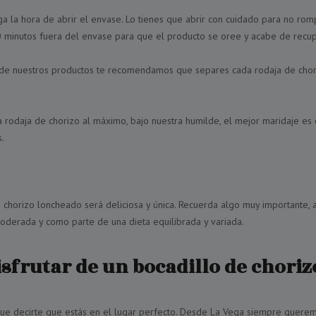
 la hora de abrir el envase. Lo tienes que abrir con cuidado para no romper
minutos fuera del envase para que el producto se oree y acabe de recupera
o de nuestros productos te recomendamos que separes cada rodaja de chori
 rodaja de chorizo al máximo, bajo nuestra humilde, el mejor maridaje es
.
o chorizo loncheado será deliciosa y única. Recuerda algo muy importante,
oderada y como parte de una dieta equilibrada y variada.
isfrutar de un bocadillo de choriz
que decirte que estás en el lugar perfecto. Desde La Vega siempre queremo