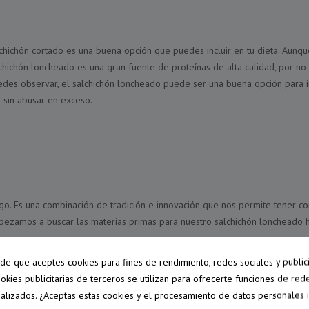
chichón cortado es una buena opción que puedes incluir en tu dieta. Aunqu
lchichón loncheado es una gran fuente de proteínas de alta calidad, por no
edes observar, el salchichón loncheado puede ser una buena opción para i
sin abusar en exceso.
rgo. Es una combinación de tradición e innovación que nos permite tener 
ezamos a buscar las materias primas para nuestro salchichón loncheado h
pide que aceptes cookies para fines de rendimiento, redes sociales y public
ookies publicitarias de terceros se utilizan para ofrecerte funciones de red
a carne. Sin un buen producto base, no obtendremos el resultado que des
alizados. ¿Aceptas estas cookies y el procesamiento de datos personales 
del salchichón loncheado es la carne de cerdo ibérico, más en concreto, l