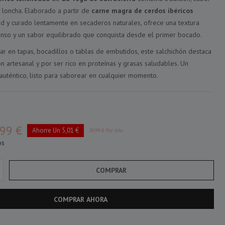
 loncha. Elaborado a partir de
carne magra de cerdos ibéricos
ad y curado lentamente en secaderos naturales, ofrece una textura
enso y un sabor equilibrado que conquista desde el primer bocado.
tar en tapas, bocadillos o tablas de embutidos, este salchichón destaca
n artesanal y por ser rico en proteínas y grasas saludables. Un
auténtico, listo para saborear en cualquier momento.
99 €
Ahorre Un 5,01 €
29,99 € Por kilo
os
COMPRAR
COMPRAR AHORA