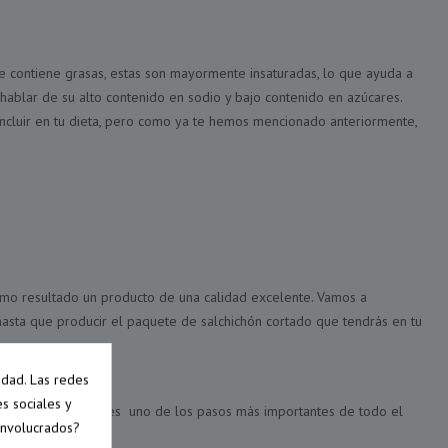
e contiene grasas, estas son mayormente insaturadas, lo que ayuda a
 hablar de su alto contenido en sodio y bajo contenido en azúcares.
ncluir en tu dieta, pero como ya te hemos mencionado anteriormente,
como resultado un producto de una calidad excelente. Vamos a
asta que producir el paquete de salchichón cortado que tendrás en tu
idad. Las redes
es sociales y
eamos y, por ello, es uno de los pasos más importantes de todo el
involucrados?
os cortes magros.