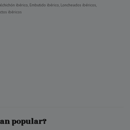
lchichón ibérico
,
Embutido ibérico
,
Loncheados ibéricos
,
ctos ibéricos
tan popular?