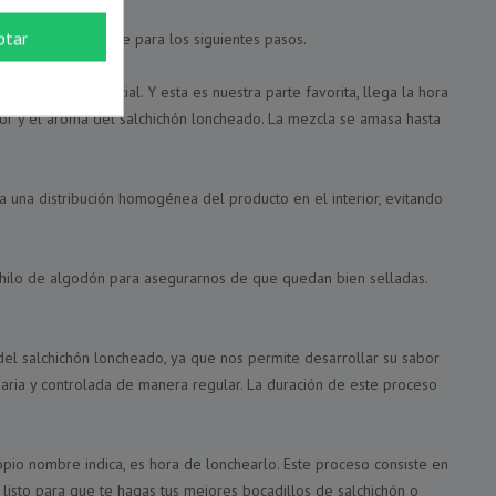
ptar
 y preparar la base para los siguientes pasos.
 su sabor especial. Y esta es nuestra parte favorita, llega la hora
abor y el aroma del salchichón loncheado. La mezcla se amasa hasta
a una distribución homogénea del producto en el interior, evitando
un hilo de algodón para asegurarnos de que quedan bien selladas.
del salchichón loncheado, ya que nos permite desarrollar su sabor
esaria y controlada de manera regular. La duración de este proceso
pio nombre indica, es hora de lonchearlo. Este proceso consiste en
 listo para que te hagas tus mejores bocadillos de salchichón o