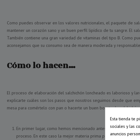
Como puedes observar en los valores nutricionales, el paquete de sal
mantener un corazón sano y un buen perfil lipídico de tu sangre. El sa
También contiene una gran variedad de vitaminas del tipo B. Como pu
aconsejamos que su consumo sea de manera moderada y responsable 
Cómo lo hacen…
El proceso de elaboración del salchichón loncheado es laborioso y la
explicarte cuáles son los pasos que nosotros seguimos desde que emp
mesa para comértelo con pan o hacerte un buen bocata de salchichón.
Esta tienda te 
sociales y las c
En primer lugar, como hemos mencionado antes, la selección de l
anuncios person
proceso. En este caso la mejor materia prima para la elaboración 