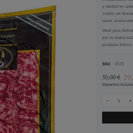
y calidad en cada
criados en libert
suave, aroma int
Ideal para disfru
por su elaboració
producto ibérico 
SKU:
4533
29,
35,00 €
Impuestos incluid
−
+