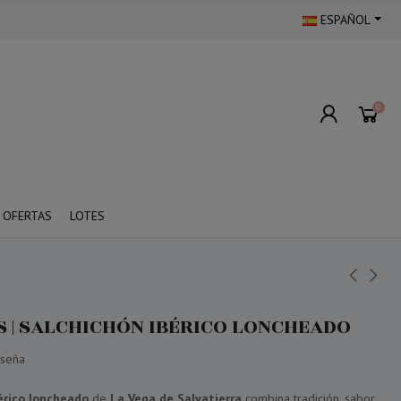
ESPAÑOL
0
OFERTAS
LOTES
S | SALCHICHÓN IBÉRICO LONCHEADO
eseña
érico loncheado
de
La Vega de Salvatierra
combina tradición, sabor