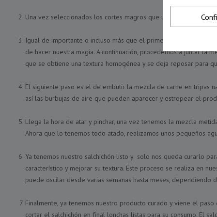
Conf
Una vez seleccionados los cortes magros que utilizaremos, lo sigu
Igual de importante o incluso más que el primer paso, es elegir l
de hacer nuestra magia. A continuación, procedemos a juntar la me
que se obtiene una textura homogénea y se deja reposar para qu
El siguiente paso es el de embutir la mezcla de carne en tripas 
así las burbujas de aire que pueden aparecer y estropear el prod
Llega la hora de atar y pinchar, una vez tenemos la mezcla metid
Ahora que lo tenemos todo atado, realizamos unos pequeños aguj
Ya tenemos nuestro salchichón listo y solo nos queda curarlo par
característico y mejorar su textura. Este proceso se realiza en n
puede oscilar desde varias semanas hasta meses, dependiendo d
Finalmente, ya tenemos nuestro producto curado y viene el paso d
cortar el salchichón en final lonchas listas para su consumo. El 