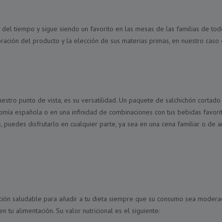
eba del tiempo y sigue siendo un favorito en las mesas de las familias de t
oración del producto y la elección de sus materias primas, en nuestro caso 
estro punto de vista, es su versatilidad. Un paquete de salchichón cortad
omía española o en una infinidad de combinaciones con tus bebidas favorita
 puedes disfrutarlo en cualquier parte, ya sea en una cena familiar o de am
pción saludable para añadir a tu dieta siempre que su consumo sea moderado
n tu alimentación. Su valor nutricional es el siguiente: