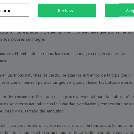
igurar
Rechazar
Ace
iente es picar la carne en trozos pequeños para facilitar su procesamiento
as mejores especias que usaremos para darle a nuestro salchichón loncheado
zcla con las especias, ingredientes y aditivos naturales que aportan el s
e los sabores se integren.
naturales. El embutido se embuchará con una maquina especial que garantiz
ucto.
a en las tripas naturales de cerdo, se atan los extremos de la tripa con 
eros con un punzón para evitar que se puedan hacer las bolsas de aire.
a poder consumirlo. El curado es un proceso esencial para la elaboración 
uestros secaderos naturales con la humedad, ventilación y temperatura nec
el peso y del tamaño del embutido.
efinitivo para poder ofrecerte nuestro salchichón loncheado. Como su pro
salchichón loncheado suele ser un paquete de salchichón cortado y envasado,