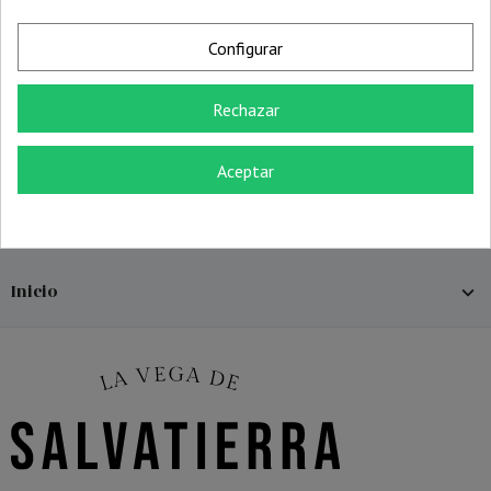
Configurar
Rechazar
Comprar
Lote degustación ibérico
Aceptar
144,80 €
181,00 €
0
Inicio