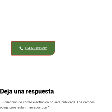
Tienes alguna duda?
Si tienes alguna duda al respecto nuestros maestros
jamoneros te ayudaran a resolverla.
+34 606036292
Deja una respuesta
Tu dirección de correo electrónico no será publicada.
Los campos
obligatorios están marcados con
*