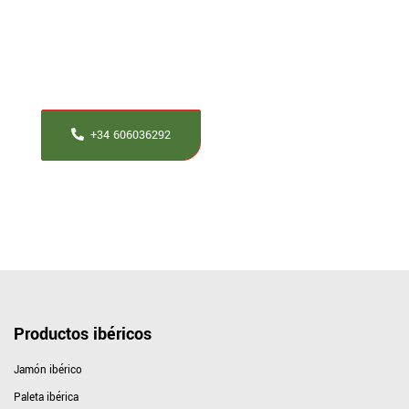
Tienes alguna duda?
Si tienes alguna duda al respecto nuestros maestros
jamoneros te ayudaran a resolverla.
+34 606036292
Productos ibéricos
Jamón ibérico
Paleta ibérica