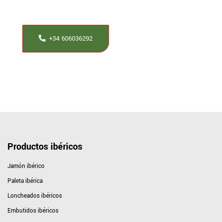
jamoneros te ayudaran a resolverla.
+34 606036292
Productos ibéricos
Jamón ibérico
Paleta ibérica
Loncheados ibéricos
Embutidos ibéricos