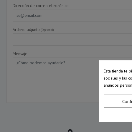
Dirección de correo electrónico
Archivo adjunto
(Opcional)
Mensaje
Esta tienda te 
sociales y las c
anuncios person
Conf