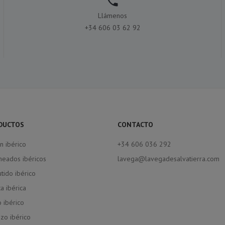

Llámenos
+34 606 03 62 92
DUCTOS
CONTACTO
n ibérico
+34 606 036 292
heados ibéricos
lavega@lavegadesalvatierra.com
tido ibérico
a ibérica
 ibérico
izo ibérico