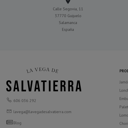

Calle Segovia, 11
37770 Guijuelo
Salamanca
España
PRO
Jamó
Lonc
Embu
606 036 292
Palet
lavega@lavegadesalvatierra.com
Lomo
Blog
Chor