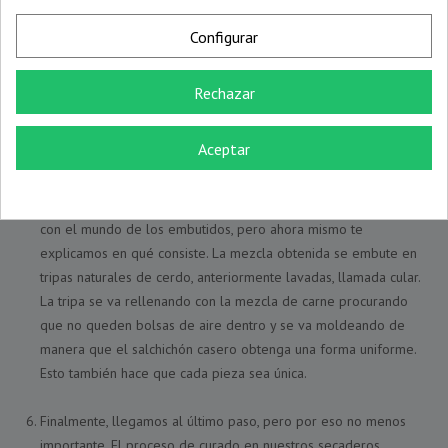
maceración y el tiempo que conlleva, los aditivos y especias
Configurar
penetran en la carne aportándole el sabor tan característico de
nuestro salchichón artesanal. Y por si no lo sabías, esta mezcla
obtenida también valdrá para elaborar, de la misma manera,
Rechazar
nuestra longaniza blanca ibérica.
Aceptar
Lista la mezcla y conseguimos el sabor y el aroma que estamos
buscando, llega la hora de embucharlo. Tal vez tú nunca hayas
visto este proceso o no conozcas una palabra tan relacionada
con el mundo de los embutidos, pero ahora mismo te
explicamos en qué consiste. La mezcla obtenida se embute en
tripas naturales de cerdo, anteriormente lavadas, llamada cular.
La tripa se va rellenando con la mezcla de carne procurando
que no queden bolsas de aire dentro y se va moldeando de
manera que el salchichón casero obtenga una forma uniforme.
Esto también hace que cada pieza sea única.
Finalmente, llegamos al último paso, pero por eso no menos
importante. El proceso de curado en nuestros secaderos