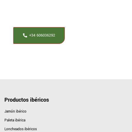
Si tienes alguna duda al respecto nuestros maestros
jamoneros te ayudaran a resolverla.
+34 606036292
Productos ibéricos
Jamón ibérico
Paleta ibérica
Loncheados ibéricos