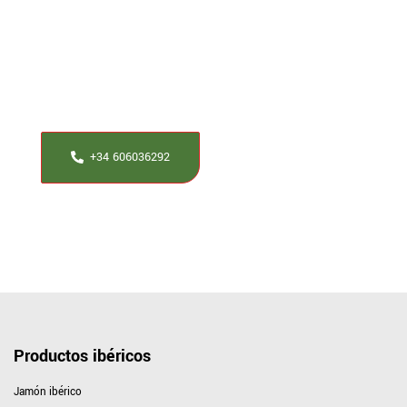
Tienes alguna duda?
Si tienes alguna duda al respecto nuestros maestros
jamoneros te ayudaran a resolverla.
+34 606036292
Productos ibéricos
Jamón ibérico